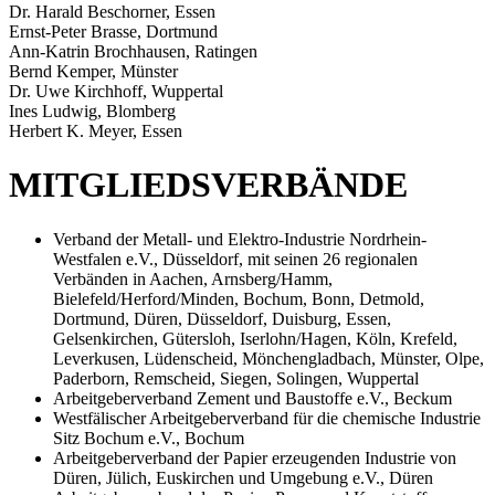
Dr. Harald Beschorner, Essen
Ernst-Peter Brasse, Dortmund
Ann-Katrin Brochhausen, Ratingen
Bernd Kemper, Münster
Dr. Uwe Kirchhoff, Wuppertal
Ines Ludwig, Blomberg
Herbert K. Meyer, Essen
MITGLIEDSVERBÄNDE
Verband der Metall- und Elektro-Industrie Nordrhein-
Westfalen e.V., Düsseldorf, mit seinen 26 regionalen
Verbänden in Aachen, Arnsberg/Hamm,
Bielefeld/Herford/Minden, Bochum, Bonn, Detmold,
Dortmund, Düren, Düsseldorf, Duisburg, Essen,
Gelsenkirchen, Gütersloh, Iserlohn/Hagen, Köln, Krefeld,
Leverkusen, Lüdenscheid, Mönchengladbach, Münster, Olpe,
Paderborn, Remscheid, Siegen, Solingen, Wuppertal
Arbeitgeberverband Zement und Baustoffe e.V., Beckum
Westfälischer Arbeitgeberverband für die chemische Industrie
Sitz Bochum e.V., Bochum
Arbeitgeberverband der Papier erzeugenden Industrie von
Düren, Jülich, Euskirchen und Umgebung e.V., Düren