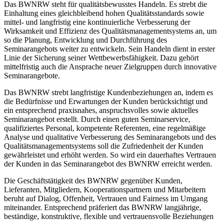
Das BWNRW steht für qualitätsbewusstes Handeln. Es strebt die
Einhaltung eines gleichbleibend hohen Qualitätsstandards sowie
mittel- und langfristig eine kontinuierliche Verbesserung der
Wirksamkeit und Effizienz des Qualitätsmanagementsystems an, um
so die Planung, Entwicklung und Durchführung des
Seminarangebots weiter zu entwickeln. Sein Handeln dient in erster
Linie der Sicherung seiner Wettbewerbsfähigkeit. Dazu gehört
mittelfristig auch die Ansprache neuer Zielgruppen durch innovative
Seminarangebote.
Das BWNRW strebt langfristige Kundenbeziehungen an, indem es
die Bedürfnisse und Erwartungen der Kunden berücksichtigt und
ein entsprechend praxisnahes, anspruchsvolles sowie aktuelles
Seminarangebot erstellt. Durch einen guten Seminarservice,
qualifiziertes Personal, kompetente Referenten, eine regelmäßige
Analyse und qualitative Verbesserung des Seminarangebots und des
Qualitätsmanagementsystems soll die Zufriedenheit der Kunden
gewährleistet und erhöht werden. So wird ein dauerhaftes Vertrauen
der Kunden in das Seminarangebot des BWNRW erreicht werden.
Die Geschäftstätigkeit des BWNRW gegenüber Kunden,
Lieferanten, Mitgliedern, Kooperationspartnern und Mitarbeitern
beruht auf Dialog, Offenheit, Vertrauen und Fairness im Umgang
miteinander. Entsprechend präferiert das BWNRW langjährige,
beständige, konstruktive, flexible und vertrauensvolle Beziehungen