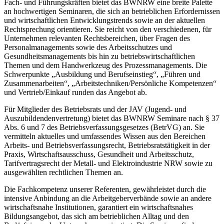
Fach- und Führungskräften bietet das BWNRW eine breite Palette
an hochwertigen Seminaren, die sich an betrieblichen Erfordernissen
und wirtschaftlichen Entwicklungstrends sowie an der aktuellen
Rechtsprechung orientieren. Sie reicht von den verschiedenen, für
Unternehmen relevanten Rechtsbereichen, über Fragen des
Personalmanagements sowie des Arbeitsschutzes und
Gesundheitsmanagements bis hin zu betriebswirtschaftlichen
Themen und dem Handwerkzeug des Prozessmanagements. Die
Schwerpunkte „Ausbildung und Berufseinstieg“, „Führen und
Zusammenarbeiten“, „Arbeitstechniken/Persönliche Kompetenzen“
und Vertrieb/Einkauf runden das Angebot ab.
Für Mitglieder des Betriebsrats und der JAV (Jugend- und
Auszubildendenvertretung) bietet das BWNRW Seminare nach § 37
Abs. 6 und 7 des Betriebsverfassungsgesetzes (BetrVG) an. Sie
vermitteln aktuelles und umfassendes Wissen aus den Bereichen
Arbeits- und Betriebsverfassungsrecht, Betriebsratstätigkeit in der
Praxis, Wirtschaftsausschuss, Gesundheit und Arbeitsschutz,
Tarifvertragsrecht der Metall- und Elektroindustrie NRW sowie zu
ausgewählten rechtlichen Themen an.
Die Fachkompetenz unserer Referenten, gewährleistet durch die
intensive Anbindung an die Arbeitgeberverbände sowie an andere
wirtschaftsnahe Institutionen, garantiert ein wirtschaftsnahes
Bildungsangebot, das sich am betrieblichen Alltag und den